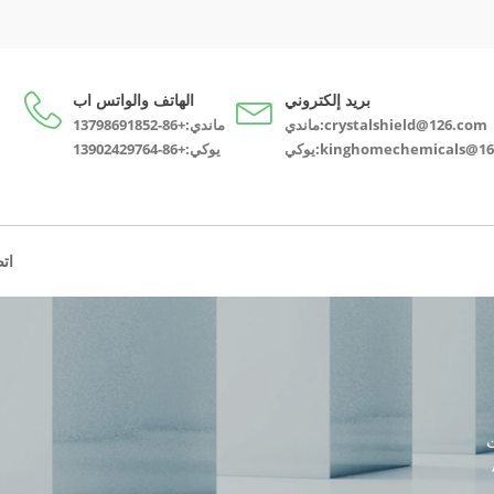
بريد إلكتروني
الهاتف والواتس اب
ماندي:crystalshield@126.com
ماندي:+86-13798691852
kinghomechemicals@163.co
يوكي:+86-13902429764
اتص