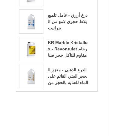
درع أزرق - عامل تلميع
بلاط حجري لامع من ال
جرانيت
KR Marble Kristallu
x - Revontulet رخام
مقاوم للتآكل حجر صنا
عي تلميع تيرازو سائل ت
لميع أرضيات تيرازو
الدرع الذهبي - معزز ال
حجر البيئي القائم على
الماء للعناية بالحجر من
الجرانيت/الرخام/البور