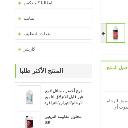
ايطاليا كليندكس
تينانت
معدات التنظيف
كارشر
صيل المنتج
المنتج الأكثر طلبا
درع أخضر - سائل لامع
غير قابل للانزلاق لتلميع
ميق للرخام
الرخام/التيرازو/الترافرت
حدوث أي
ين
محلول مقاومة التزهير
SR