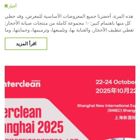
أخبار
هذه المرة، أحضرنا جميع المعروضات الأساسية للمعرض، وقد حظي
كل منها باهتمام كبير: ✨ مجموعة كاملة من منتجات صيانة الأحجار:
تغطي تنظيف الأحجار، والعناية بها، وتلميعها، وترميمها، وحمايتها، وما
إلى ذلك، وهي مناسبة لأنواع مختلفة من الأحجار مثل الرخام
اقرأ المزيد
والجرانيت والترازو، وتلبي جميع سيناريوهات صيانة الأحجار في
الفنادق؛ ✨ معدات تنظيف فعالة: بما في ذلك المكانس الكهربائية
التجارية، وآلات تنظيف الأرضيات، والمجففات، المصممة خصيصً