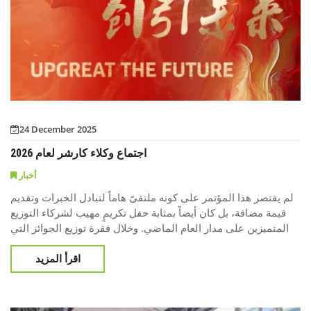
24 December 2025
اجتماع وكلاء كارشر لعام 2026
أخبار
لم يقتصر هذا المؤتمر على كونه ملتقىً هاماً لتبادل الخبرات وتقديم
قيمة مضافة، بل كان أيضاً بمثابة حفل تكريمٍ مهيب لشركاء التوزيع
المتميزين على مدار العام الماضي. وخلال فقرة توزيع الجوائز التي
حظيت بترقبٍ كبير، نالت شركة KINGHOME جائزتين مرموقتين -
اقرأ المزيد
جائزة "الوكيل الفضي" وجائزة "النجم الصاعد المتميز" - بفضل
قدراتها التجارية الاستثنائية، وأدائها المتميز في السوق، ونجاحها
الباهر في بناء علامتها التجاري