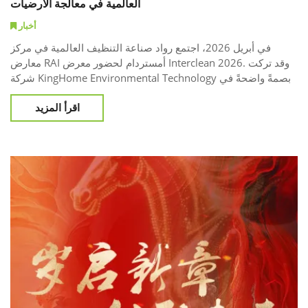
العالمية في معالجة الأرضيات
أخبار
في أبريل 2026، اجتمع رواد صناعة التنظيف العالمية في مركز
معارض RAI أمستردام لحضور معرض Interclean 2026. وقد تركت
شركة KingHome Environmental Technology بصمةً واضحةً في
جناحها رقم 05.633 ، حيث عرضت حلولاً متكاملة تجمع بين أحدث
اقرأ المزيد
الآلات وتقنيات معالجة الأحجار المتطورة. ومن خلال التعاون مع
شركاء من جنوب أفريقيا والنرويج وغيرها، عززت KingHome مكانتها
كمزود عالمي رائد لأنظمة ترميم الأرضيات. 1. إرث من التميز على
الساحة العال