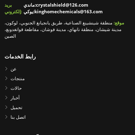
ماندي:crystalshield@126.com
بريد
يوكي:kinghomechemicals@163.com
إلكتروني:
موقع:
منطقة شينشينغ الصناعية، طريق يانجيانغ الجنوبي، لوكون،
مدينة شيشان، منطقة نانهاي، مدينة فوشان، مقاطعة قوانغدونغ،
الصين
رابط الخدمات
عن
منتجات
حالات
أخبار
تحميل
اتصل بنا