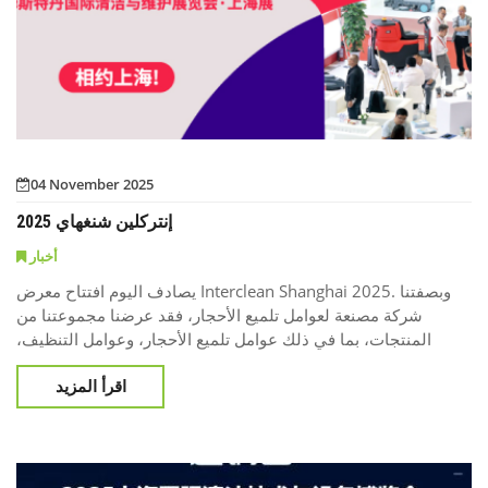
04 November 2025
إنتركلين شنغهاي 2025
أخبار
يصادف اليوم افتتاح معرض Interclean Shanghai 2025. وبصفتنا
شركة مصنعة لعوامل تلميع الأحجار، فقد عرضنا مجموعتنا من
المنتجات، بما في ذلك عوامل تلميع الأحجار، وعوامل التنظيف،
ومعدات التلميع، بهدف توفير حلول متكاملة لاحتياجات التنظيف
اقرأ المزيد
والصيانة. شهد اليوم الأول من المعرض تدفقاً مستمراً من العملاء
المحليين والدوليين الذين زاروا جناحنا. وشهدنا تفاعلاً نشطاً وتبادلاً
مثمراً للآراء بين فريقنا والزوار. لقد تعمّقنا في دراسة متط