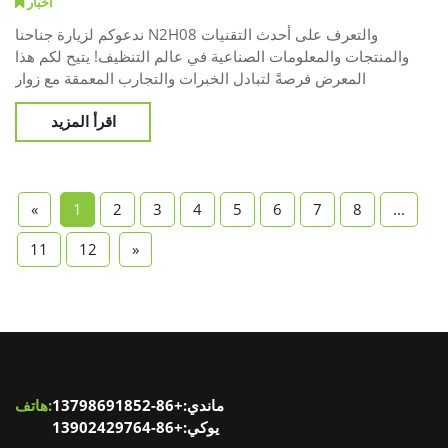
أخبار
ندعوكم لزيارة جناحنا N2H08 والتعرف على أحدث التقنيات
والمنتجات والمعلومات الصناعية في عالم التنظيف! يتيح لكم هذا
المعرض فرصةً لتبادل الخبرات والتجارب المعمقة مع زوار
متخصصين دوليين من مختلف البلدان، والاستكشاف المشترك
اقرأ المزيد
لأحدث اتجاهات التطوير وفرص التعاون في صناعة التنظيف، وتوسيع
آفاق التعاون في أجواء دولية نابضة بالحياة! في المعرض، عرضنا
أحدث منتجاتنا وآلاتنا المتطورة لصيانة الأحجار، مُظهرين سعينا
الدؤوب وابتكارنا في
«
1
2
3
4
5
6
7
8
...
11
12
»
ماندي:+86-13798691852
هاتف:
يوكي:+86-13902429764