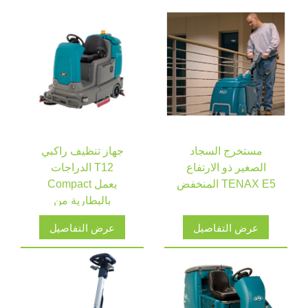
مستخرج السجاد
جهاز تنظيف راكبي
الصغير ذو الارتفاع
الدراجات T12
المنخفض TENAX E5
Compact يعمل
بالبطارية من
TENNANT
عرض التفاصيل
عرض التفاصيل