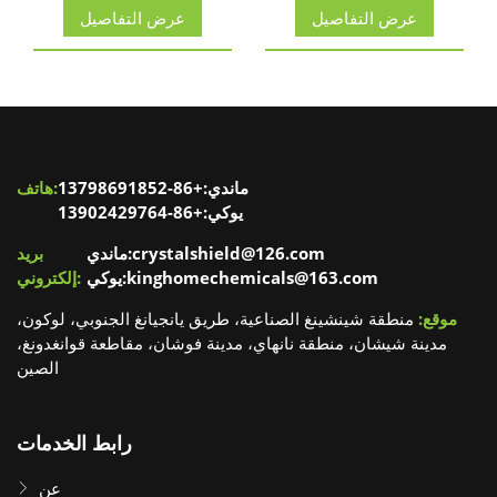
عرض التفاصيل
عرض التفاصيل
ماندي:+86-13798691852
هاتف:
يوكي:+86-13902429764
ماندي:crystalshield@126.com
بريد
يوكي:kinghomechemicals@163.com
إلكتروني:
موقع:
منطقة شينشينغ الصناعية، طريق يانجيانغ الجنوبي، لوكون،
مدينة شيشان، منطقة نانهاي، مدينة فوشان، مقاطعة قوانغدونغ،
الصين
رابط الخدمات
عن