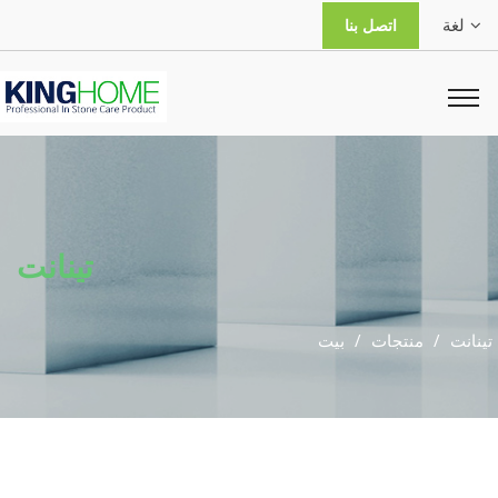
لغة
اتصل بنا
تينانت
تينانت
منتجات
بيت