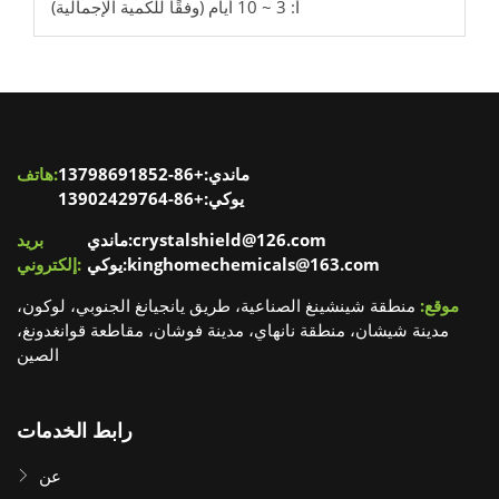
أ: 3 ~ 10 أيام (وفقًا للكمية الإجمالية)
ماندي:+86-13798691852
هاتف:
يوكي:+86-13902429764
ماندي:crystalshield@126.com
بريد
يوكي:kinghomechemicals@163.com
إلكتروني:
موقع:
منطقة شينشينغ الصناعية، طريق يانجيانغ الجنوبي، لوكون،
مدينة شيشان، منطقة نانهاي، مدينة فوشان، مقاطعة قوانغدونغ،
الصين
رابط الخدمات
عن