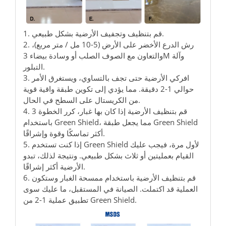
1. قم بتنظيف وتجفيف الأرضية بشكل طبيعي.
2. رش الدرع الأخضر على الأرض (5-10 مل / متر مربع)،
والتعاون مع الصوف الصلب أو وسادة بيضاء 3M وآلة
التبلور.
3. افركي الأرضية حتى تجف بالتساوي، ويستغرق الأمر
حوالي 1-2 دقيقة. مما يؤدي إلى تكوين طبقة واقية قوية
من الكريستال على السطح في الحال.
4. قم بتنظيف الأرضية إذا كان بها غبار، كرر الخطوة 3
باستخدام Green Shield، مما يجعل طبقة Green Shield
أكثر تماسكًا وقوة وإشراقًا.
5. إذا كنت تستخدم Green Shield لأول مرة، فيجب عليك
القيام بعمليتين أو ثلاث بشكل طبيعي. ونتيجة لذلك، تبدو
الأرضية أكثر إشراقًا.
6. قم بتنظيف الأرضية باستخدام ممسحة الغبار وستكون
العملية قد اكتملت. الصيانة في المستقبل، ما عليك سوى
تطبيق عملية 1-2 من Green Shield.