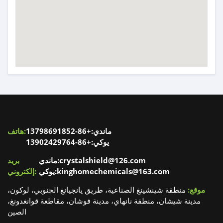
ماندي:+86-13798691852
هاتف:
يوكي:+86-13902429764
ماندي:crystalshield@126.com
بريد
يوكي:kinghomechemicals@163.com
إلكتروني:
موقع:
منطقة شينشينغ الصناعية، طريق يانجيانغ الجنوبي، لوكون،
مدينة شيشان، منطقة نانهاي، مدينة فوشان، مقاطعة قوانغدونغ،
الصين