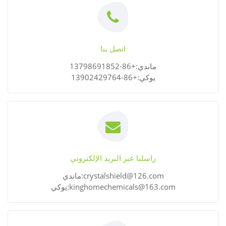
اتصل بنا
ماندي:+86-13798691852
يوكي:+86-13902429764
راسلنا عبر البريد الإلكتروني
ماندي:crystalshield@126.com
يوكي:kinghomechemicals@163.com